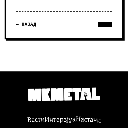
← НАЗАД
Настани
Вести
Интервјуа