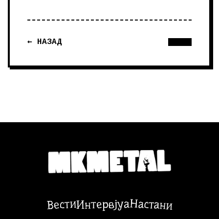
← НАЗАД
Настани
Вести
Интервјуа