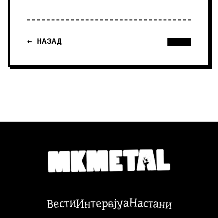
← НАЗАД
Настани
Вести
Интервјуа