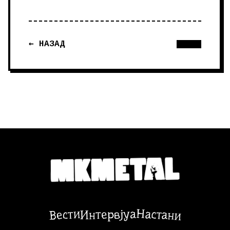
← НАЗАД
Настани
Вести
Интервјуа