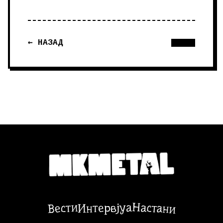
← НАЗАД
Настани
Вести
Интервјуа