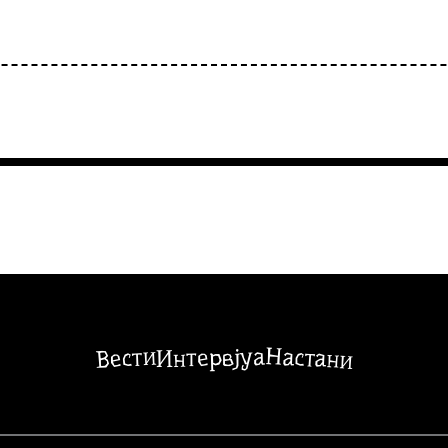
Настани
Вести
Интервјуа