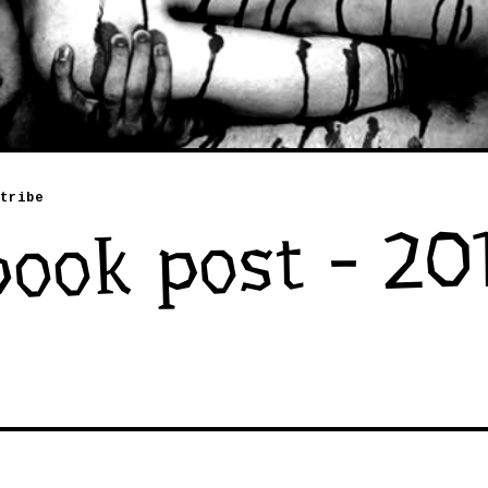
tribe
ook post - 201