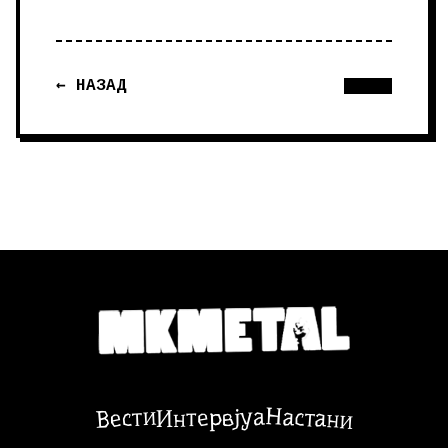
← НАЗАД
Настани
Вести
Интервјуа