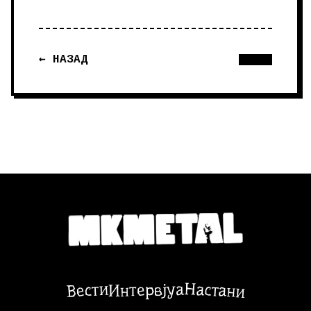
← НАЗАД
Настани
Вести
Интервјуа