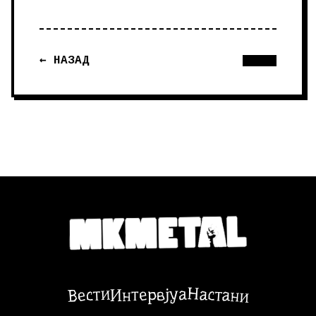
← НАЗАД
Настани
Вести
Интервјуа