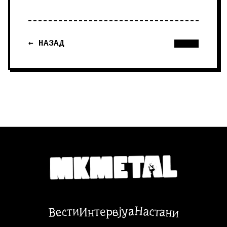
← НАЗАД
Настани
Вести
Интервјуа