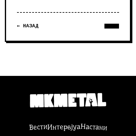
← НАЗАД
Настани
Вести
Интервјуа