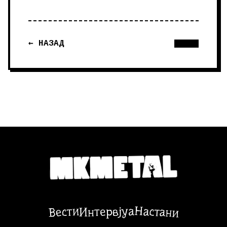
← НАЗАД
Настани
Вести
Интервјуа