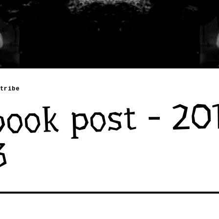
tribe
ook post - 20
3