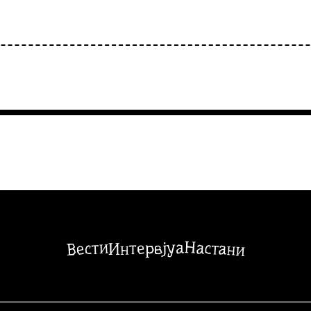
Настани
Вести
Интервјуа