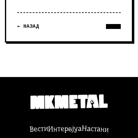
← НАЗАД
Настани
Вести
Интервјуа