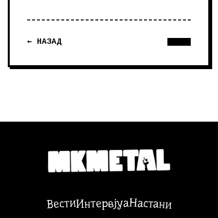
← НАЗАД
Настани
Вести
Интервјуа