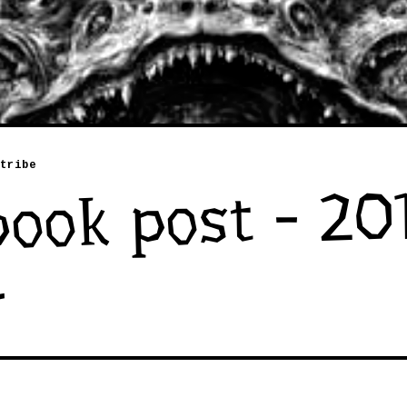
tribe
ook post - 20
4