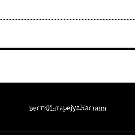
Настани
Вести
Интервјуа