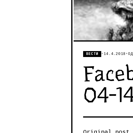
ВЕСТИ
•
14.4.2018
•
ОД
Faceb
04-1
Original post