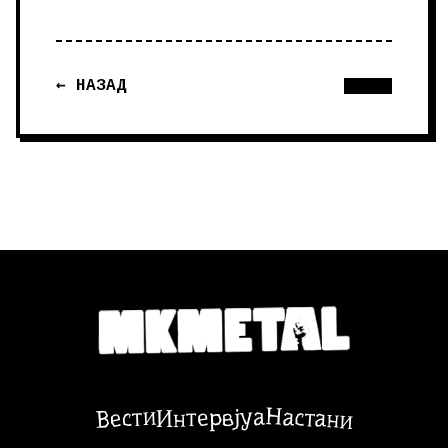
← НАЗАД
Настани
Вести
Интервјуа