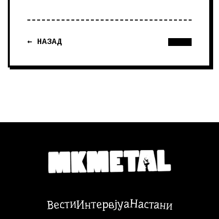
← НАЗАД
Настани
Вести
Интервјуа