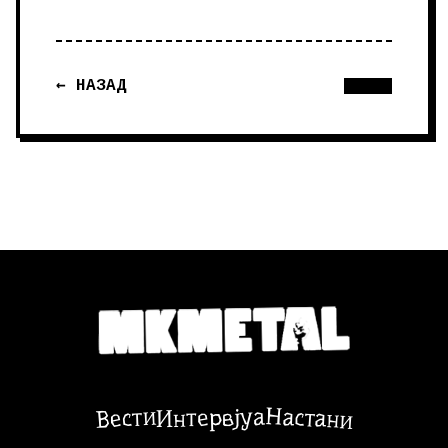
← НАЗАД
Настани
Вести
Интервјуа