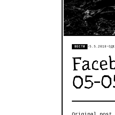
ВЕСТИ
•
5.5.2018
•
ОД
t
Faceb
05-0
Original post