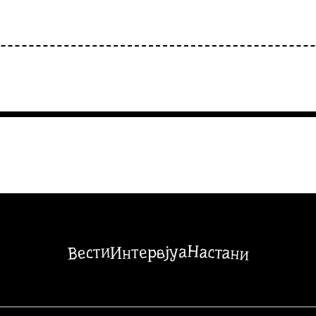
Настани
Вести
Интервјуа