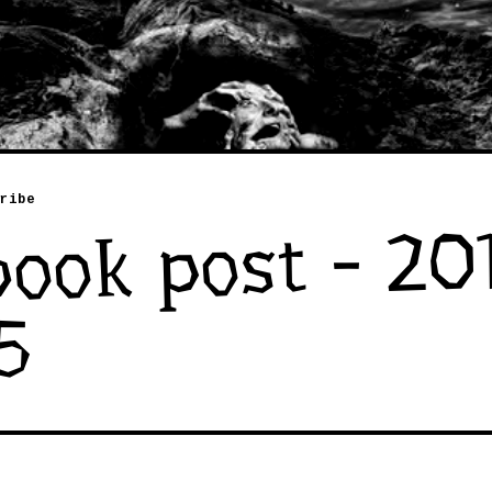
ribe
ook post - 20
5