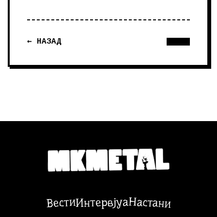
← НАЗАД
Настани
Вести
Интервјуа