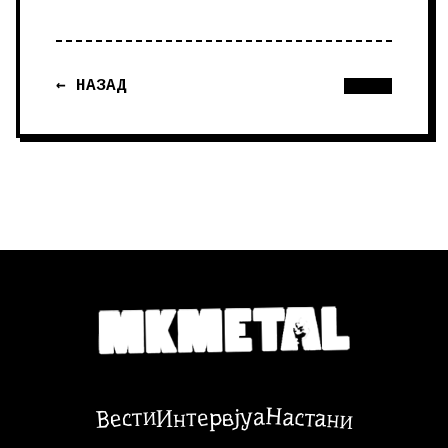
← НАЗАД
Настани
Вести
Интервјуа