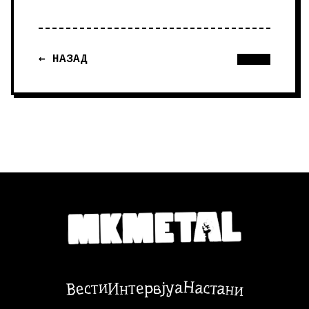
← НАЗАД
Настани
Вести
Интервјуа