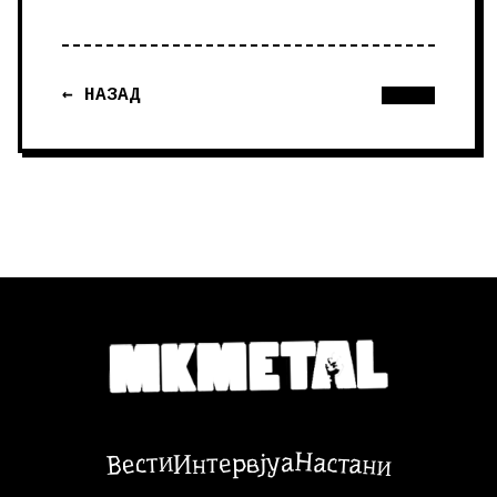
← НАЗАД
Настани
Вести
Интервјуа