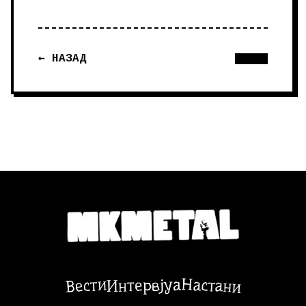
← НАЗАД
Настани
Вести
Интервјуа