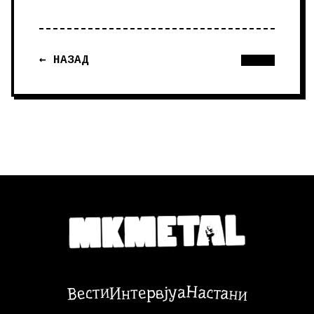
← НАЗАД
Настани
Вести
Интервјуа