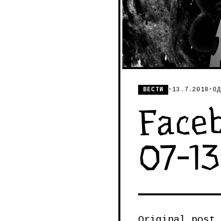
ВЕСТИ
•
13.7.2018
•
ОД
Faceb
07-13
Original post