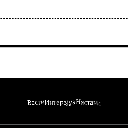
Настани
Вести
Интервјуа