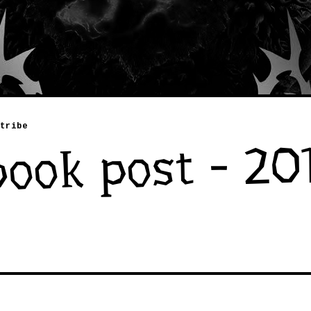
tribe
ook post - 20