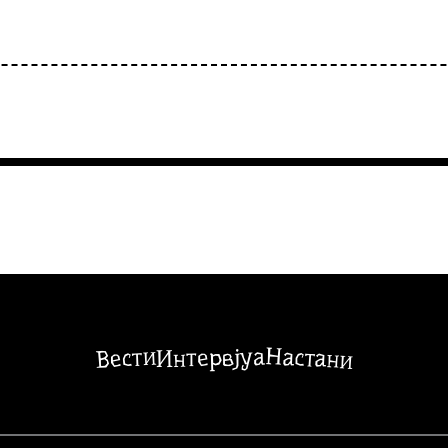
Настани
Вести
Интервјуа