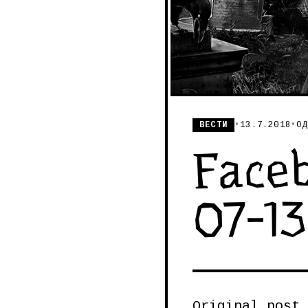
ВЕСТИ
•
13.7.2018
•
ОД
Faceb
07-13
Original post