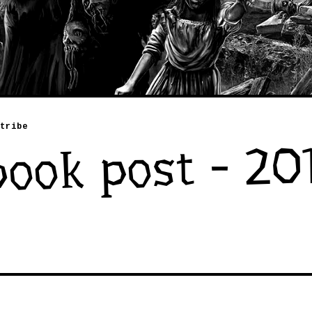
tribe
ook post - 20