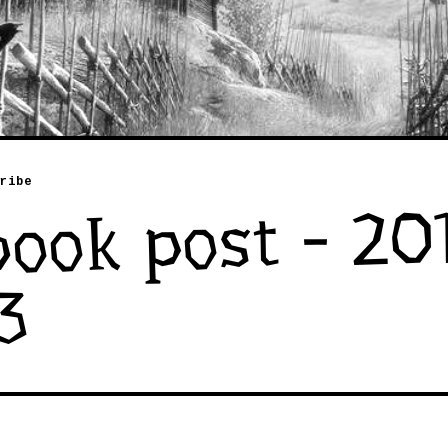
ribe
ook post - 20
3