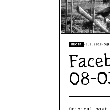
ВЕСТИ
•
3.8.2018
•
ОД
t
Faceb
08-0
Original post