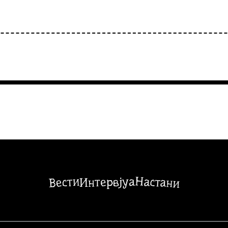
Настани
Вести
Интервјуа