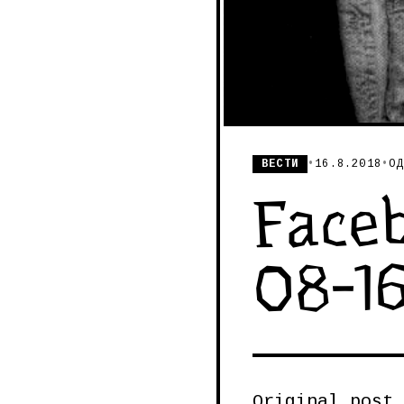
ВЕСТИ
•
16.8.2018
•
ОД
Faceb
08-1
Original post