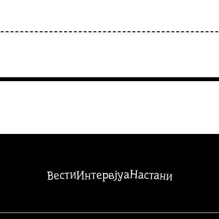
Настани
Вести
Интервјуа