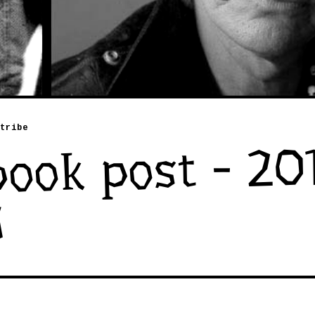
tribe
ook post - 20
6