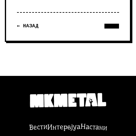
← НАЗАД
Настани
Вести
Интервјуа