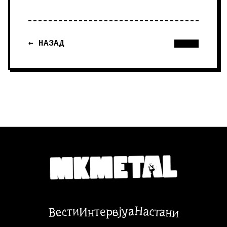
← НАЗАД
Настани
Вести
Интервјуа