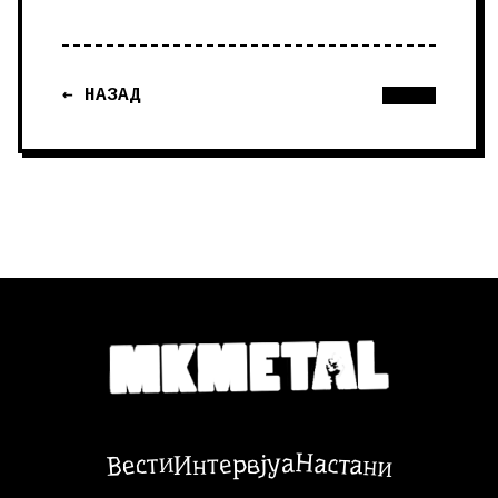
← НАЗАД
Настани
Вести
Интервјуа