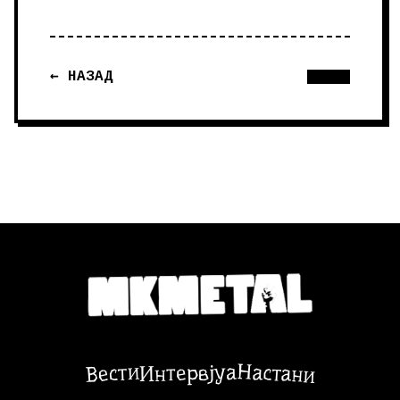
← НАЗАД
Настани
Вести
Интервјуа