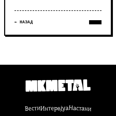
← НАЗАД
Настани
Вести
Интервјуа