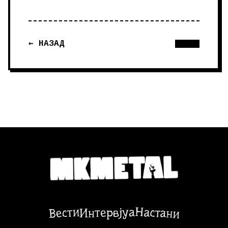
← НАЗАД
Настани
Вести
Интервјуа