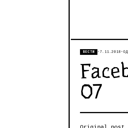
ВЕСТИ
•
7.11.2018
•
ОД
Faceb
07
Original post