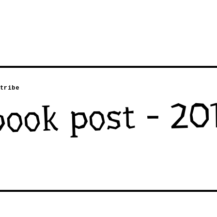
tribe
ook post - 201