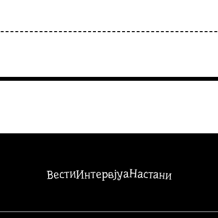
Настани
Вести
Интервјуа