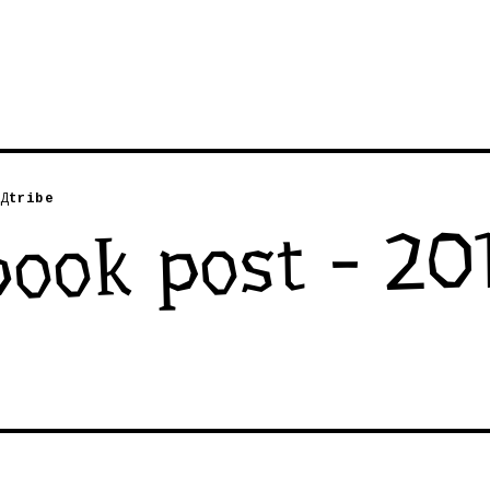
Д
tribe
ook post - 201