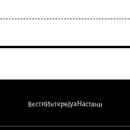
Настани
Вести
Интервјуа