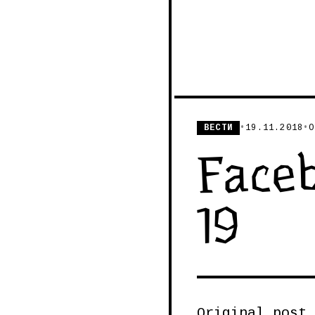
ВЕСТИ
•
19.11.2018
•
О
Faceb
19
Original post