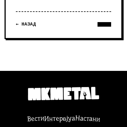
← НАЗАД
Настани
Вести
Интервјуа