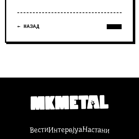
← НАЗАД
Настани
Вести
Интервјуа