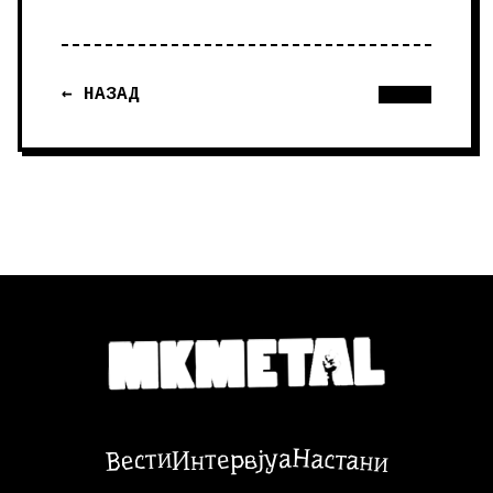
← НАЗАД
Настани
Вести
Интервјуа