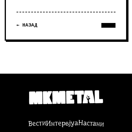
← НАЗАД
Настани
Вести
Интервјуа