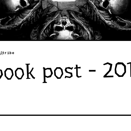
Д
tribe
ook post - 201