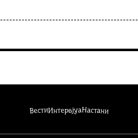
Настани
Вести
Интервјуа