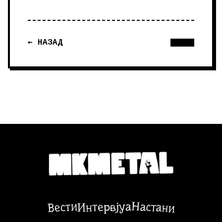
← НАЗАД
Настани
Вести
Интервјуа