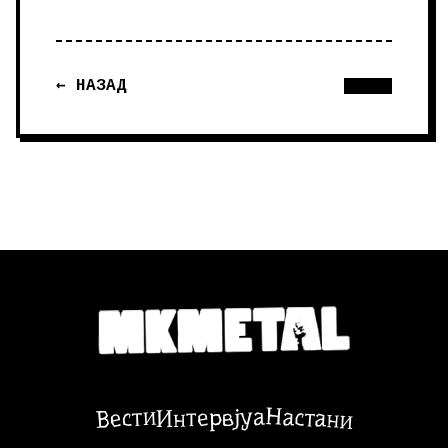
← НАЗАД
Настани
Вести
Интервјуа