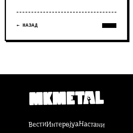
← НАЗАД
Настани
Вести
Интервјуа