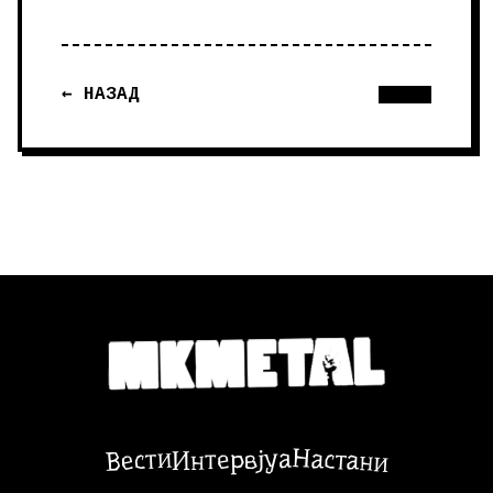
← НАЗАД
Настани
Вести
Интервјуа