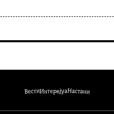
Настани
Вести
Интервјуа