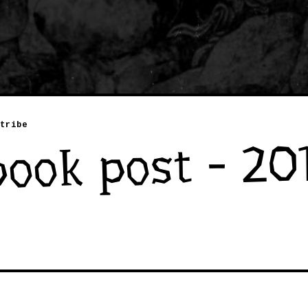
tribe
ook post - 20