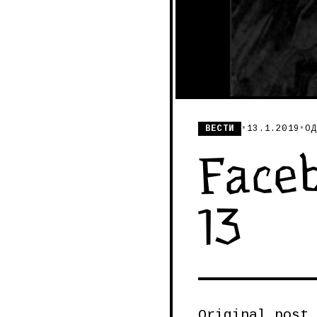
ВЕСТИ
•
13.1.2019
•
ОД
Faceb
13
Original post