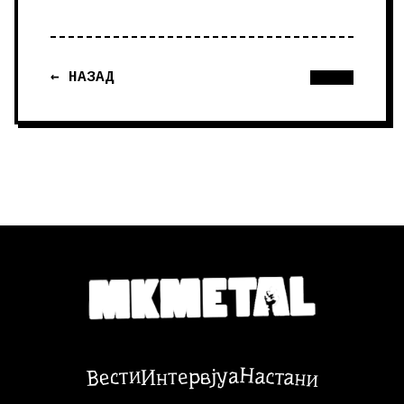
← НАЗАД
Настани
Вести
Интервјуа