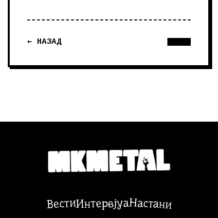
← НАЗАД
Настани
Вести
Интервјуа